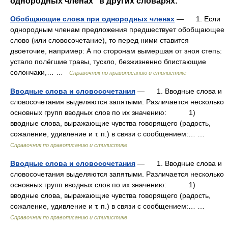
однородных членах" в других словарях:
Обобщающие слова при однородных членах
— 1. Если
однородным членам предложения предшествует обобщающее
слово (или словосочетание), то перед ними ставится
двоеточие, например: А по сторонам вымершая от зноя степь:
устало полёгшие травы, тускло, безжизненно блистающие
солончаки,… …
Справочник по правописанию и стилистике
Вводные слова и словосочетания
— 1. Вводные слова и
словосочетания выделяются запятыми. Различается несколько
основных групп вводных слов по их значению: 1)
вводные слова, выражающие чувства говорящего (радость,
сожаление, удивление и т. п.) в связи с сообщением:… …
Справочник по правописанию и стилистике
Вводные слова и словосочетания
— 1. Вводные слова и
словосочетания выделяются запятыми. Различается несколько
основных групп вводных слов по их значению: 1)
вводные слова, выражающие чувства говорящего (радость,
сожаление, удивление и т. п.) в связи с сообщением:… …
Справочник по правописанию и стилистике