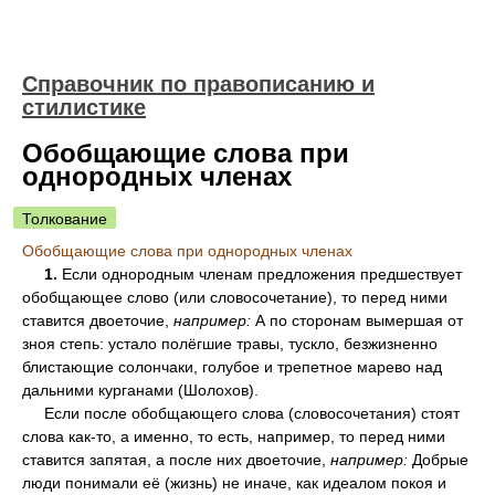
Справочник по правописанию и
стилистике
Обобщающие слова при
однородных членах
Толкование
Обобщающие слова при однородных членах
1.
Если однородным членам предложения предшествует
обобщающее слово (или словосочетание), то перед ними
ставится двоеточие,
например:
А по сторонам вымершая от
зноя степь: устало полёгшие травы, тускло, безжизненно
блистающие солончаки, голубое и трепетное марево над
дальними курганами (Шолохов).
Если после обобщающего слова (словосочетания) стоят
слова как-то, а именно, то есть, например, то перед ними
ставится запятая, а после них двоеточие,
например:
Добрые
люди понимали её (жизнь) не иначе, как идеалом покоя и