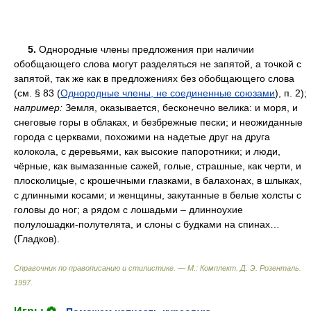
5.
Однородные члены предложения при наличии
обобщающего слова могут разделяться не запятой, а точкой с
запятой, так же как в предложениях без обобщающего слова
(см. § 83 (
Однородные члены, не соединенные союзами
), п. 2);
например:
Земля, оказывается, бесконечно велика: и моря, и
снеговые горы в облаках, и безбрежные пески; и неожиданные
города с церквами, похожими на надетые друг на друга
колокола, с деревьями, как высокие папоротники; и люди,
чёрные, как вымазанные сажей, голые, страшные, как черти, и
плосколицые, с крошечными глазками, в балахонах, в шлыках,
с длинными косами; и женщины, закутанные в белые холсты с
головы до ног; а рядом с лошадьми – длинноухие
полулошадки-полутелята, и слоны с будками на спинах…
(Гладков).
Справочник по правописанию и стилистике. — М.: Комплект
.
Д. Э. Розенталь
.
1997
.