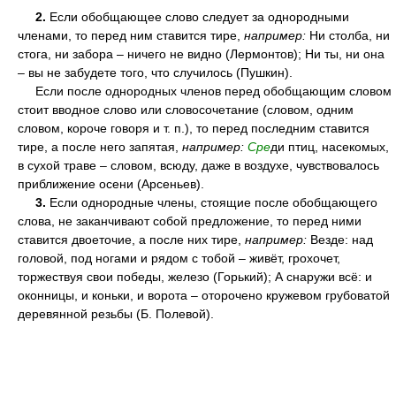
2.
Если обобщающее слово следует за однородными
членами, то перед ним ставится тире,
например:
Ни столба, ни
стога, ни забора – ничего не видно (Лермонтов); Ни ты, ни она
– вы не забудете того, что случилось (Пушкин).
Если после однородных членов перед обобщающим словом
стоит вводное слово или словосочетание (словом, одним
словом, короче говоря и т. п.), то перед последним ставится
тире, а после него запятая,
например:
Сре
ди птиц, насекомых,
в сухой траве – словом, всюду, даже в воздухе, чувствовалось
приближение осени (Арсеньев).
3.
Если однородные члены, стоящие после обобщающего
слова, не заканчивают собой предложение, то перед ними
ставится двоеточие, а после них тире,
например:
Везде: над
головой, под ногами и рядом с тобой – живёт, грохочет,
торжествуя свои победы, железо (Горький); А снаружи всё: и
оконницы, и коньки, и ворота – оторочено кружевом грубоватой
деревянной резьбы (Б. Полевой).