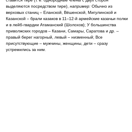
ставится тире (т. е. однородные члены с двух сторон
выделяются посредством тире),
например:
Обычно из
верховых станиц – Еланской, Вёшенской, Мигулинской и
Казанской – брали казаков в 11–12-й армейские казачьи полки
и в лейб-гвардии Атаманский (Шолохов); У большинства
приволжских городов – Казани, Самары, Саратова и др. –
правый берег нагорный, левый – низменный; Все
присутствующие – мужчины, женщины, дети – сразу
устремились за ним.