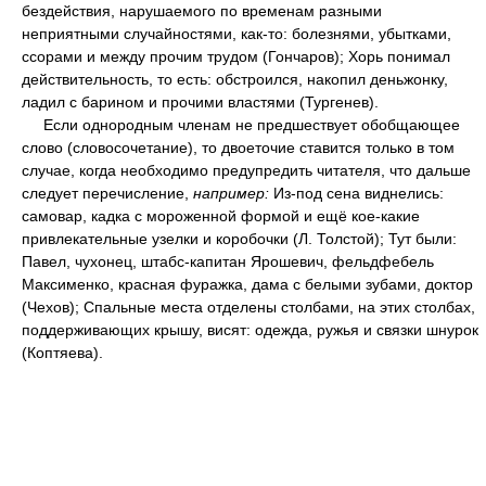
бездействия, нарушаемого по временам разными
неприятными случайностями, как-то: болезнями, убытками,
ссорами и между прочим трудом (Гончаров); Хорь понимал
действительность, то есть: обстроился, накопил деньжонку,
ладил с барином и прочими властями (Тургенев).
Если однородным членам не предшествует обобщающее
слово (словосочетание), то двоеточие ставится только в том
случае, когда необходимо предупредить читателя, что дальше
следует перечисление,
например:
Из-под сена виднелись:
самовар, кадка с мороженной формой и ещё кое-какие
привлекательные узелки и коробочки (Л. Толстой); Тут были:
Павел, чухонец, штабс-капитан Ярошевич, фельдфебель
Максименко, красная фуражка, дама с белыми зубами, доктор
(Чехов); Спальные места отделены столбами, на этих столбах,
поддерживающих крышу, висят: одежда, ружья и связки шнурок
(Коптяева).